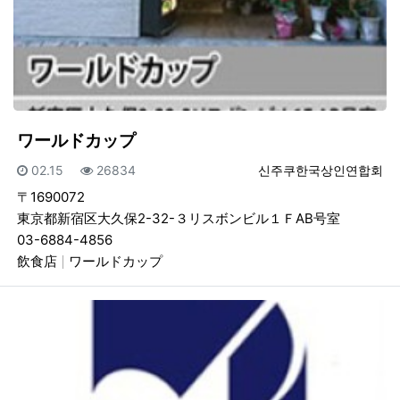
ワールドカップ
등록일
조회
등록자
02.15
26834
신주쿠한국상인연합회
〒1690072
東京都新宿区大久保2-32-３リスボンビル１ＦAB号室
03-6884-4856
飲食店
ワールドカップ