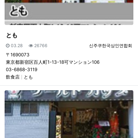
とも
등록일
조회
등록자
03.28
26766
신주쿠한국상인연합회
〒1690073
東京都新宿区百人町1-13-18可マンション106
03-6868-3119
飲食店
とも