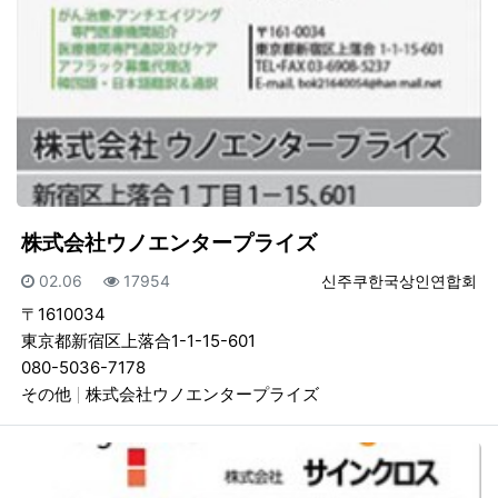
株式会社ウノエンタープライズ
등록일
조회
등록자
02.06
17954
신주쿠한국상인연합회
〒1610034
東京都新宿区上落合1-1-15-601
080-5036-7178
その他
株式会社ウノエンタープライズ