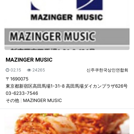
MAZINGER MUSIC
등록일
조회
등록자
02.15
24265
신주쿠한국상인연합회
〒1690075
東京都新宿区高田馬場1-31-8 高田馬場ダイカンプラザ626号
03-6233-7546
その他
MAZINGER MUSIC