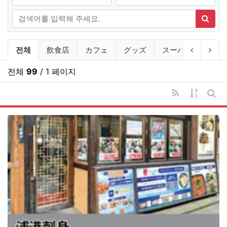
검색어
검색
상인회회원 점포안내 분류 목록
이전 분류
다음
전체
飲食店
カフェ
グッズ
スーパー
コス
전체
99
/ 1 페이지
RSS
게시물 
게시