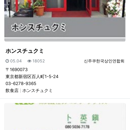
ホンスチュクミ
등록일
조회
등록자
05.04
18052
신주쿠한국상인연합회
〒1690073
東京都新宿区百人町1-5-24
03-6278-9365
飲食店
ホンスチュクミ