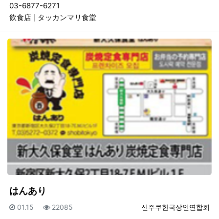
03-6877-6271
飲食店
タッカンマリ食堂
はんあり
등록일
조회
등록자
01.15
22085
신주쿠한국상인연합회