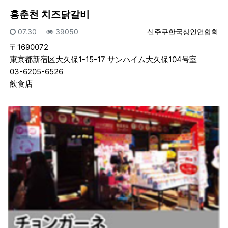
홍춘천 치즈닭갈비
등록일
조회
등록자
07.30
39050
신주쿠한국상인연합회
〒1690072
東京都新宿区大久保1-15-17 サンハイム大久保104号室
03-6205-6526
飲食店