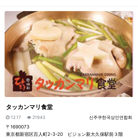
タッカンマリ食堂
등록일
조회
등록자
12.17
21943
신주쿠한국상인연합회
〒1690073
東京都新宿区百人町2-3-20 ビジョン新大久保駅前３階