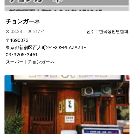
チョンガーネ
등록일
조회
등록자
03.28
21774
신주쿠한국상인연합회
〒1690073
東京都新宿区百人町2-1-2 K-PLAZA2 1F
03-3205-3451
スーパー
チョンガーネ