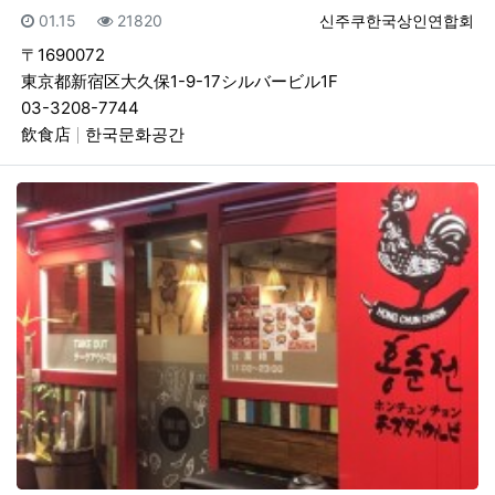
등록일
조회
등록자
01.15
21820
신주쿠한국상인연합회
〒1690072
東京都新宿区大久保1-9-17シルバービル1F
03-3208-7744
飲食店
한국문화공간