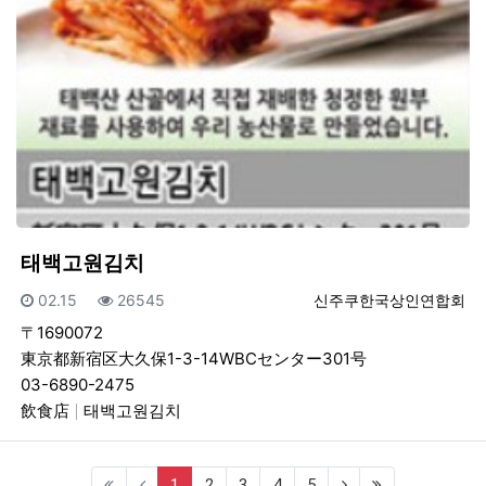
태백고원김치
등록일
조회
등록자
02.15
26545
신주쿠한국상인연합회
〒1690072
東京都新宿区大久保1-3-14WBCセンター301号
03-6890-2475
飲食店
태백고원김치
(current)
(next)
(last)
1
2
3
4
5