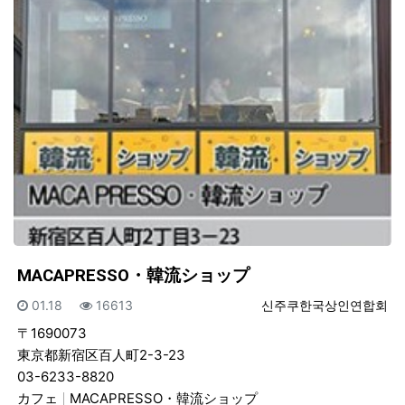
MACAPRESSO・韓流ショップ
등록일
조회
등록자
01.18
16613
신주쿠한국상인연합회
〒1690073
東京都新宿区百人町2-3-23
03-6233-8820
カフェ
MACAPRESSO・韓流ショップ