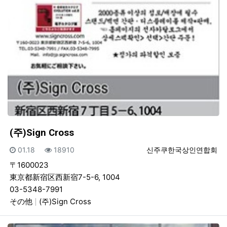
(주)Sign Cross
등록일
조회
등록자
01.18
18910
신주쿠한국상인연합회
〒1600023
東京都新宿区西新宿7-5-6, 1004
03-5348-7991
その他
(주)Sign Cross