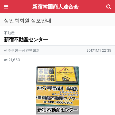
기
메뉴
新宿韓国商人連合会
상인회회원 점포안내
분류
不動産
新宿不動産センター
작성자 정보
작성
작성일
신주쿠한국상인연합회
2017.11.11 22:35
컨텐츠 정보
조회
21,653
본문