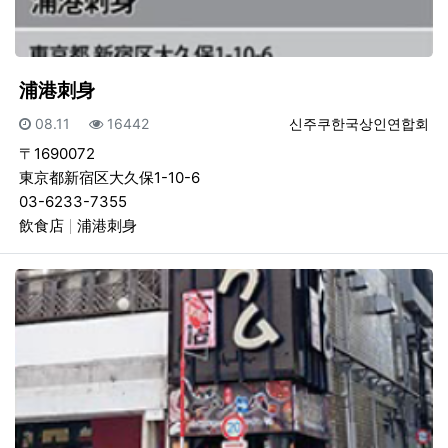
浦港刺身
등록일
조회
등록자
08.11
16442
신주쿠한국상인연합회
〒1690072
東京都新宿区大久保1-10-6
03-6233-7355
飲食店
浦港刺身