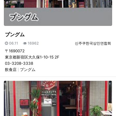
プングム
등록일
조회
등록자
06.11
16962
신주쿠한국상인연합회
〒1690072
東京都新宿区大久保1-10-15 2F
03-3208-3338
飲食店
プングム