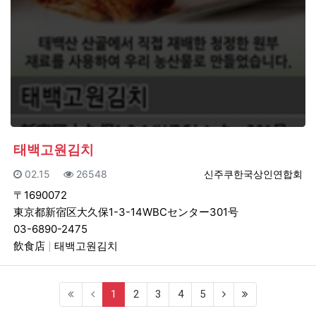
태백고원김치
등록일
조회
등록자
02.15
26548
신주쿠한국상인연합회
〒1690072
東京都新宿区大久保1-3-14WBCセンター301号
03-6890-2475
飲食店
태백고원김치
(current)
(next)
(last)
1
2
3
4
5