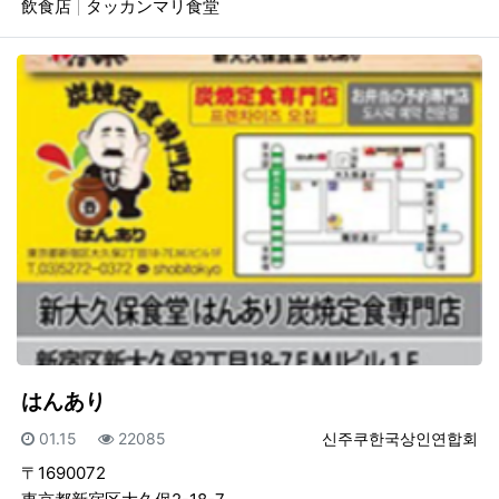
飲食店
タッカンマリ食堂
はんあり
등록일
조회
등록자
01.15
22085
신주쿠한국상인연합회
〒1690072