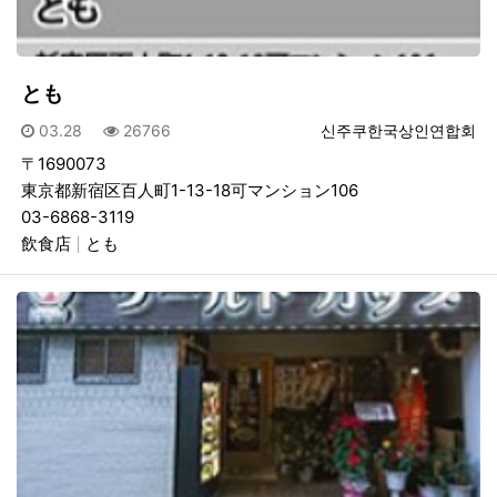
とも
등록일
조회
등록자
03.28
26766
신주쿠한국상인연합회
〒1690073
東京都新宿区百人町1-13-18可マンション106
03-6868-3119
飲食店
とも