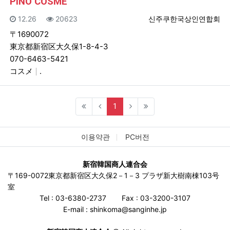
PINO COSME
등록일
조회
등록자
12.26
20623
신주쿠한국상인연합회
〒1690072
東京都新宿区大久保1-8-4-3
070-6463-5421
コスメ
.
(current)
1
이용약관
PC버전
新宿韓国商人連合会
〒169-0072東京都新宿区大久保2－1－3 プラザ新大樹南棟103号
室
Tel : 03-6380-2737
Fax : 03-3200-3107
E-mail : shinkoma@sanginhe.jp