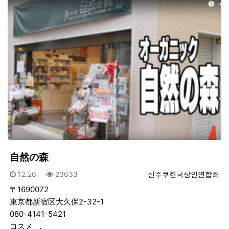
自然の森
등록일
조회
등록자
12.26
23633
신주쿠한국상인연합회
〒1690072
東京都新宿区大久保2-32-1
080-4141-5421
コスメ
.