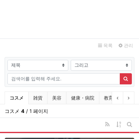
관련자료
목록
관리
검색대상
검색어
검색
상인회회원 점포안내 분류 목록
현재 분류
이전 분류
다음
コスメ
雑貨
美容
健康・病院
教育施設
不
コスメ
4
/ 1 페이지
RSS
게시물 
게시