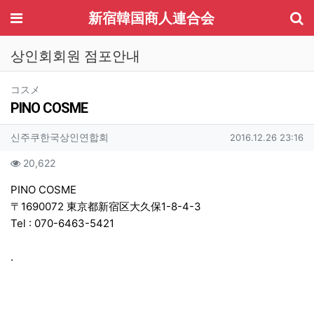
기
메뉴
新宿韓国商人連合会
상인회회원 점포안내
분류
コスメ
PINO COSME
작성자 정보
작성
작성일
신주쿠한국상인연합회
2016.12.26 23:16
컨텐츠 정보
조회
20,622
본문
PINO COSME
〒1690072 東京都新宿区大久保1-8-4-3
Tel :
070-6463-5421
.