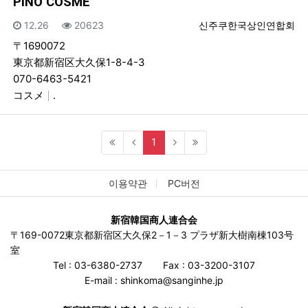
PINO COSME
등록일
조회
등록자
12.26
20623
신주쿠한국상인연합회
〒1690072
東京都新宿区大久保1-8-4-3
070-6463-5421
コスメ
.
(current)
1
이용약관
PC버전
新宿韓国商人連合会
〒169-0072東京都新宿区大久保2－1－3 プラザ新大樹南棟103号
室
Tel : 03-6380-2737
Fax : 03-3200-3107
E-mail : shinkoma@sanginhe.jp