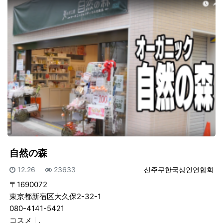
自然の森
등록일
조회
등록자
12.26
23633
신주쿠한국상인연합회
〒1690072
東京都新宿区大久保2-32-1
080-4141-5421
コスメ
.