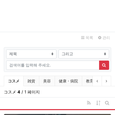
관련자료
목록
관리
검색대상
검색어
검색
상인회회원 점포안내 분류 목록
현재 분류
이전 분류
다음
コスメ
雑貨
美容
健康・病院
教育施設
不
コスメ
4
/ 1 페이지
RSS
게시물 
게시