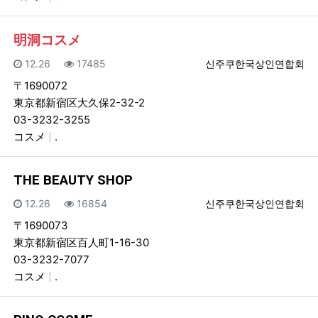
明洞コスメ
등록일
조회
등록자
12.26
17485
신주쿠한국상인연합회
〒1690072
東京都新宿区大久保2-32-2
03-3232-3255
コスメ
.
THE BEAUTY SHOP
등록일
조회
등록자
12.26
16854
신주쿠한국상인연합회
〒1690073
東京都新宿区百人町1-16-30
03-3232-7077
コスメ
.