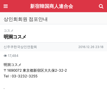
기
메뉴
新宿韓国商人連合会
상인회회원 점포안내
분류
コスメ
明洞コスメ
작성자 정보
작성
작성일
신주쿠한국상인연합회
2016.12.26 23:18
컨텐츠 정보
조회
17,484
본문
明洞コスメ
〒1690072 東京都新宿区大久保2-32-2
Tel :
03-3232-3255
.