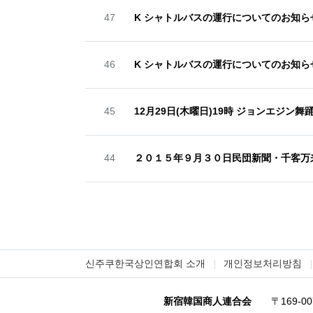
번호
47
K シャトルバスの運行についてのお知ら
번호
46
K シャトルバスの運行についてのお知ら
번호
45
12月29日(木曜日)19時 ジョンエジ
번호
44
２０１５年９月３０日民団新聞・千客万
신주쿠한국상인연합회 소개
개인정보처리방침
新宿韓国商人連合会
〒169-