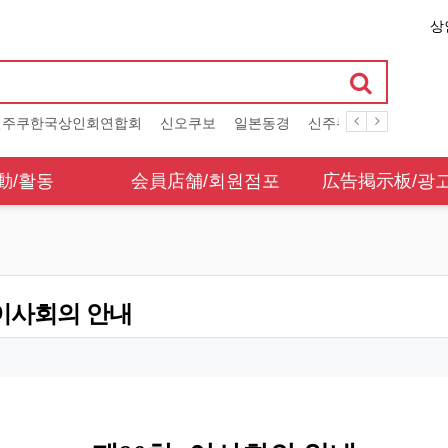
상
신주쿠한국상인회연합회
신오쿠보
일본동경
신주쿠
클린활동
動/활동
会員店舗/회원점포
広告掲示板/광
이사회의 안내