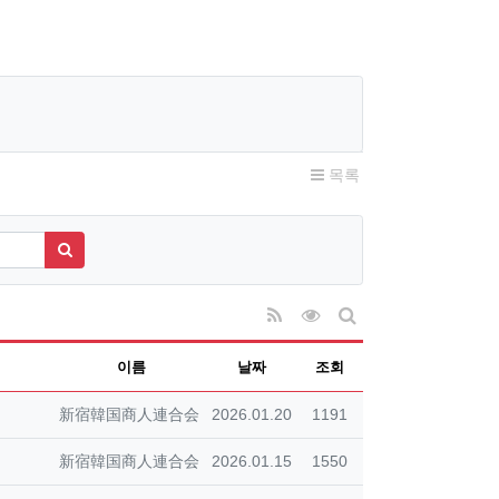
목록
검색하기
RSS
조회순 정렬
게시판 검색
이름
날짜
조회
등록자
등록일
조회
新宿韓国商人連合会
2026.01.20
1191
등록자
등록일
조회
新宿韓国商人連合会
2026.01.15
1550