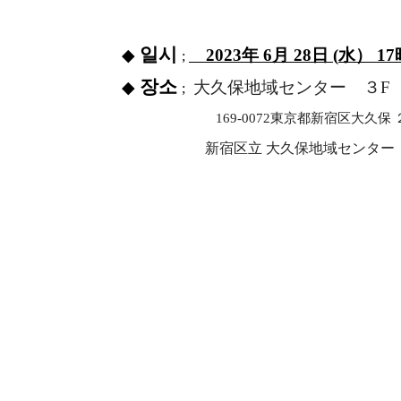
일시
◆
2023
年
6
月
28
日
(
水）
17
;
장소
◆
大久保地域センター ３
F
;
169-0072
東京都新宿区大久保 
新宿区立 大久保地域センター