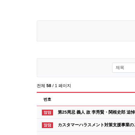
검색대상
전체
58
/ 1 페이지
번호
공지사항
第25周忌 義人 故 李秀賢・関根史郎 追悼
공지사항
カスタマーハラスメント対策支援事業のご