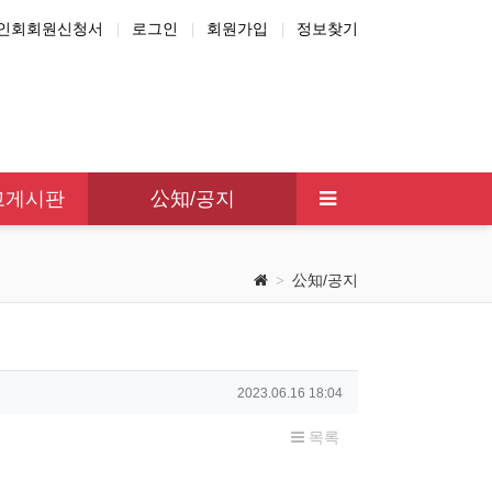
인회회원신청서
로그인
회원가입
정보찾기
한국맛집
新宿韓国商人連合会
상인회
고게시판
公知/공지
公知/공지
작성일
2023.06.16 18:04
목록