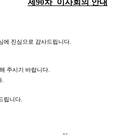
제
90
차
이사회의 안내
심에
진심으로
감사드립니다
.
해
주시기
바랍니다
.
다
.
드립니다
.