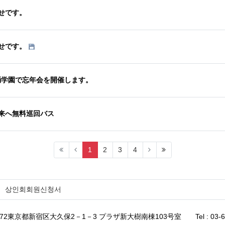
せです。
せです。
ン舞踊学園で忘年会を開催します。
来へ無料巡回バス
(current)
(last)
1
2
3
4
상인회회원신청서
0072東京都新宿区大久保2－1－3 プラザ新大樹南棟103号室
Tel : 03