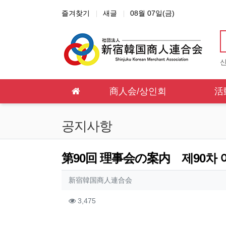
상단 네비
즐겨찾기
새글
08월 07일(금)
메인 메뉴
商人会/상인회
活
공지사항
第90回 理事会の案内 제90차 
작성자 정보
작성
新宿韓国商人連合会
컨텐츠 정보
조회
3,475
본문