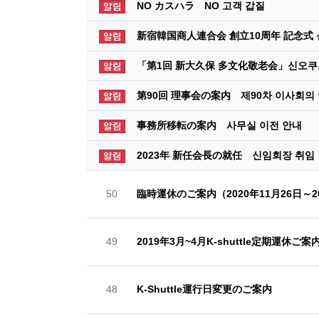
공지사항
NO カスハラ NO 고객 갑질
공지사항
新宿韓国商人連合会 創立10周年 記念式
공지사항
「第1回 新大久保 多文化敬老会」신오쿠
공지사항
第90回 理事会の案内 제90차 이사회의
공지사항
事務所移転の案内 사무실 이전 안내
공지사항
2023年 新任会長の就任 신임회장 취임
번호
50
臨時運休のご案内（2020年11月26日～2
번호
49
2019年3月~4月K-shuttle定期運休ご
번호
48
K-Shuttle運行日変更のご案内