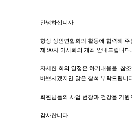
안녕하십니까
항상
상인연합회의
활동에
협력해
주
제
90
차
이사회의
개최
안내드립니다
.
자세한
회의
일정
은
하기내용을
참조
바쁘시겠지만
많은
참석
부탁드립니
회원님들의
사업
번창과
건강을
기원
감사합니다
.