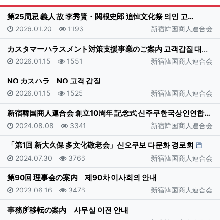
게시
第25周忌 義人 故 李秀賢・関根史郎 追悼文化祭 의인 고…
등록일
조회
등록자
2026.01.20
1193
新宿韓国商人連合会
カスタマーハラスメント対策支援事業のご案内 고객갑질 대책지…
등록일
조회
등록자
2026.01.15
1551
新宿韓国商人連合会
NO カスハラ NO 고객 갑질
등록일
조회
등록자
2026.01.15
1525
新宿韓国商人連合会
新宿韓国商人連合会 創立10周年 記念式 신주쿠한국상인연합…
등록일
조회
등록자
2024.08.08
3341
新宿韓国商人連合会
「第1回 新大久保 多文化敬老会」신오쿠보 다문화 경로회
등록일
조회
등록자
2024.07.30
3766
新宿韓国商人連合会
第90回 理事会の案内 제90차 이사회의 안내
등록일
조회
등록자
2023.06.16
3476
新宿韓国商人連合会
事務所移転の案内 사무실 이전 안내