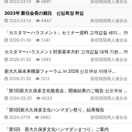
등록일
조회
등록자
2023.03.10
4881
新宿韓国商人連合会
2023年 新任会長の就任 신임회장 취임
등록일
조회
등록자
2023.03.10
4447
新宿韓国商人連合会
「カスタマーハラスメント」セミナー資料 고객갑질 세미나 자…
등록일
조회
등록자
2026.01.30
1341
新宿韓国商人連合会
カスタマーハラスメント対策基本方針 고객갑질 대책 기본방침
등록일
조회
등록자
2026.01.30
1493
新宿韓国商人連合会
新大久保未来構築フォーラム in 2026 신오쿠보 미래구…
등록일
조회
등록자
2026.01.20
1212
新宿韓国商人連合会
「第1回新大久保多文化敬老会」開催結果のご報告 신오쿠보 다…
등록일
조회
등록자
2024.09.20
4033
新宿韓国商人連合会
「第5回新大久保多文化ハンマダン祭り」結果報告
등록일
조회
등록자
2024.07.19
3982
新宿韓国商人連合会
「第5回 新大久保多文化ハンマダンまつり」ご案内