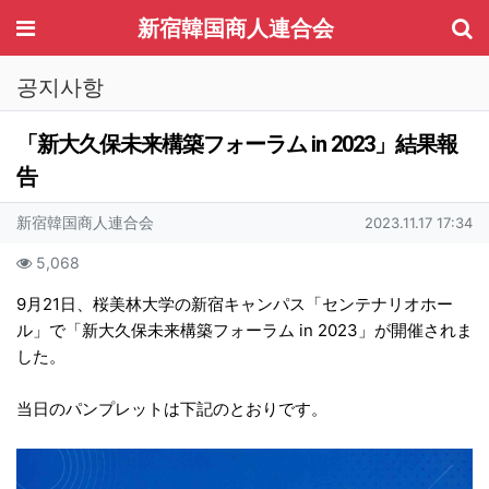
기
메뉴
新宿韓国商人連合会
공지사항
「新大久保未来構築フォーラム in 2023」結果報
告
작성자 정보
작성
작성일
新宿韓国商人連合会
2023.11.17 17:34
컨텐츠 정보
조회
5,068
본문
9月21日、桜美林大学の新宿キャンパス「センテナリオホー
ル」で「新大久保未来構築フォーラム in 2023」が開催されま
した。
当日のパンプレットは下記のとおりです。